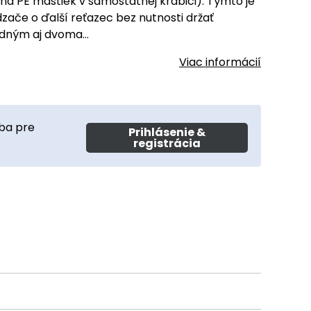
na PE mastiek v samostatnej krabici). Týmto je
zače o ďalší reťazec bez nutnosti držať
edným aj dvoma…
Viac informácií
ba pre
Prihlásenie &
registrácia