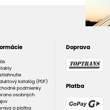
formácie
Doprava
nás
takty
stiahnutie
duktový katalóg (PDF)
Platba
chodné podmienky
hrana osobných
jov
rava a platba