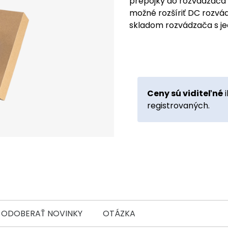
prepojky do rozvádzača 
možné rozšíriť DC rozvád
skladom rozvádzača s j
Ceny sú viditeľné
i
registrovaných.
ODOBERAŤ NOVINKY
OTÁZKA