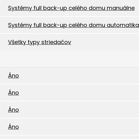
Systémy full back-up celého domu manuálne
Systémy full back-up celého domu automatika
Všetky typy striedačov
Áno
Áno
Áno
Áno