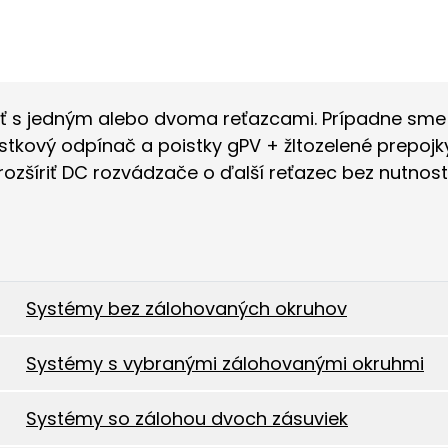
ť s jedným alebo dvoma reťazcami. Prípadne sme 
istkový odpínač a poistky gPV + žltozelené prepoj
rozšíriť DC rozvádzače o ďalší reťazec bez nutno
Systémy bez zálohovaných okruhov
Systémy s vybranými zálohovanými okruhmi
Systémy so zálohou dvoch zásuviek