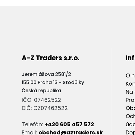
A-Z Traders s.r.o.
In
Jeremiášova 2581/2
O 
155 00 Praha 13 - Stodůlky
Kon
Česká republika
Na 
IČO: 07462522
Pro
DIČ: CZ07462522
Ob
Oc
Telefón:
+420 605 457 572
úda
Email:
obchod@aztraders.sk
Dop