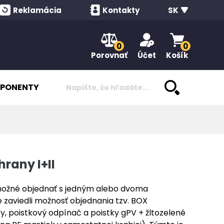
Reklamácia
Kontakty
SK
0
0
Porovnať
Účet
Košík
PONENTY
hrany I+II
možné objednať s jedným alebo dvoma
 zaviedli možnosť objednania tzv. BOX
y, poistkový odpínač a poistky gPV + žltozelené