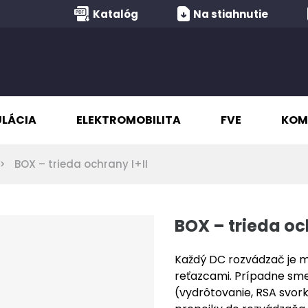
Katalóg
Na stiahnutie
ULÁCIA
ELEKTROMOBILITA
FVE
KOM
BOX – trieda ochrany I+II
BOX – trieda oc
Každý DC rozvádzač je 
reťazcami. Prípadne sme
(vydrôtovanie, RSA svork