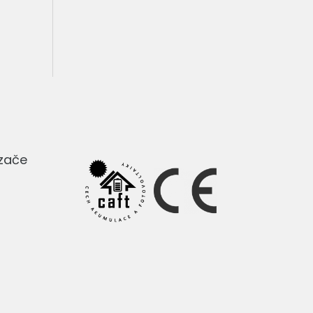
dzače