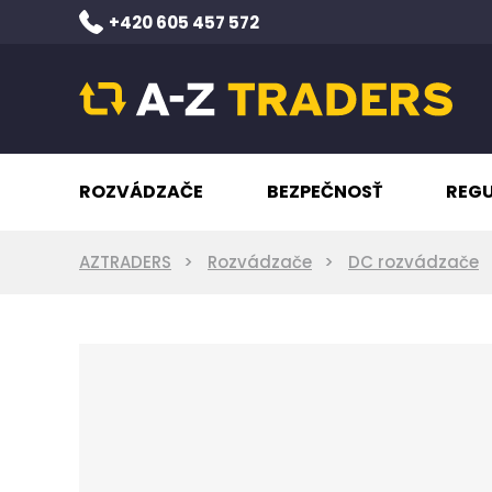
+420 605 457 572
ROZVÁDZAČE
BEZPEČNOSŤ
REG
AZTRADERS
Rozvádzače
DC rozvádzače