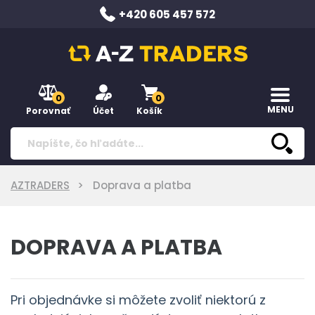
+420 605 457 572
0
0
MENU
Porovnať
Účet
Košík
AZTRADERS
Doprava a platba
DOPRAVA A PLATBA
Pri objednávke si môžete zvoliť niektorú z