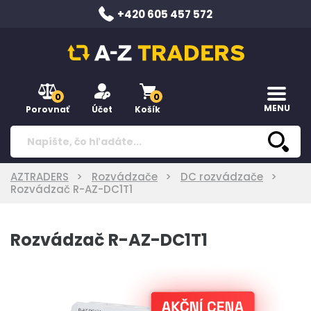
+420 605 457 572
0
0
MENU
Porovnať
Účet
Košík
AZTRADERS
Rozvádzače
DC rozvádzače
Rozvádzač R-AZ-DC1T1
Rozvádzač R-AZ-DC1T1