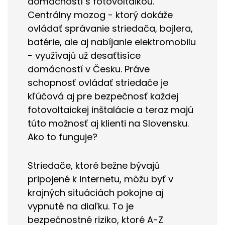
domácností s fotovoltaikou.
Centrálny mozog - ktorý dokáže
ovládať správanie striedača, bojlera,
batérie, ale aj nabíjanie elektromobilu
- využívajú už desaťtisíce
domácností v Česku. Práve
schopnosť ovládať striedače je
kľúčová aj pre bezpečnosť každej
fotovoltaickej inštalácie a teraz majú
túto možnosť aj klienti na Slovensku.
Ako to funguje?
Striedače, ktoré bežne bývajú
pripojené k internetu, môžu byť v
krajných situáciách pokojne aj
vypnuté na diaľku. To je
bezpečnostné riziko, ktoré A-Z