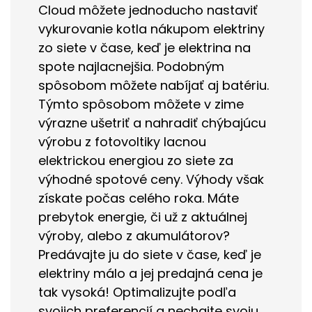
Cloud môžete jednoducho nastaviť
vykurovanie kotla nákupom elektriny
zo siete v čase, keď je elektrina na
spote najlacnejšia. Podobným
spôsobom môžete nabíjať aj batériu.
Týmto spôsobom môžete v zime
výrazne ušetriť a nahradiť chýbajúcu
výrobu z fotovoltiky lacnou
elektrickou energiou zo siete za
výhodné spotové ceny. Výhody však
získate počas celého roka. Máte
prebytok energie, či už z aktuálnej
výroby, alebo z akumulátorov?
Predávajte ju do siete v čase, keď je
elektriny málo a jej predajná cena je
tak vysoká! Optimalizujte podľa
svojich preferencií a nechajte svoju