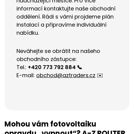
nadcházející měsíce.
Pro více
informací kontaktujte naše obchodní
oddělení. Rádi s vámi projdeme plán
instalací a připravíme individuální
nabídku.
Neváhejte se obrátit na našeho
obchodního zástupce:
Tel.:
+420 773 792 884
📞
E-mail:
obchod@aztraders.cz
✉️
Mohou vám fotovoltaiku
opravdu „vypnout“? A-Z ROUTER