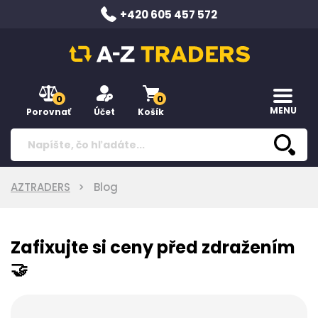
+420 605 457 572
0
0
MENU
Porovnať
Účet
Košík
AZTRADERS
Blog
Zafixujte si ceny před zdražením
🤝