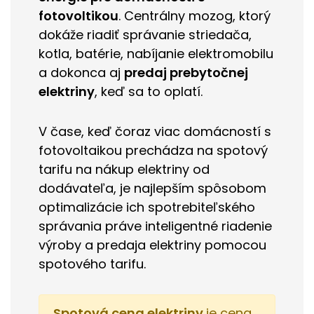
fotovoltikou
. Centrálny mozog, ktorý
dokáže riadiť správanie striedača,
kotla, batérie, nabíjanie elektromobilu
a dokonca aj
predaj prebytočnej
elektriny
, keď sa to oplatí.
V čase, keď čoraz viac domácností s
fotovoltaikou prechádza na spotový
tarifu na nákup elektriny od
dodávateľa, je najlepším spôsobom
optimalizácie ich spotrebiteľského
správania práve inteligentné riadenie
výroby a predaja elektriny pomocou
spotového tarifu.
Spotová cena elektriny
je cena