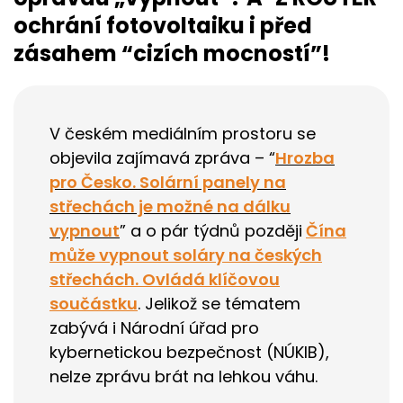
ochrání fotovoltaiku i před
zásahem “cizích mocností”!
V českém mediálním prostoru se
objevila zajímavá zpráva – “
Hrozba
pro Česko. Solární panely na
střechách je možné na dálku
vypnout
” a o pár týdnů později
Čína
může vypnout soláry na českých
střechách. Ovládá klíčovou
součástku
. Jelikož se tématem
zabývá i Národní úřad pro
kybernetickou bezpečnost (NÚKIB),
nelze zprávu brát na lehkou váhu.