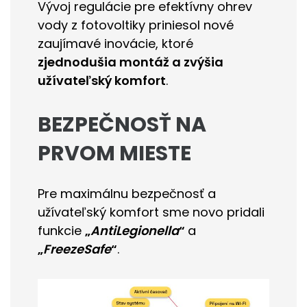
Vývoj regulácie pre efektívny ohrev
vody z fotovoltiky priniesol nové
zaujímavé inovácie, ktoré
zjednodušia montáž a zvýšia
užívateľský komfort
.
BEZPEČNOSŤ NA
PRVOM MIESTE
Pre maximálnu bezpečnosť a
užívateľský komfort sme novo pridali
funkcie
„
AntiLegionella
“
a
„
FreezeSafe
“
.