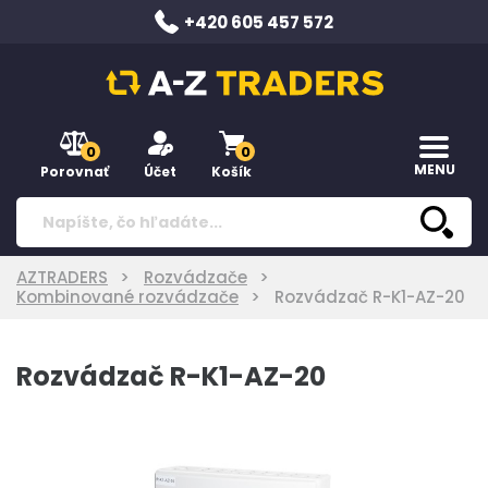
+420 605 457 572
0
0
MENU
Porovnať
Účet
Košík
AZTRADERS
Rozvádzače
Kombinované rozvádzače
Rozvádzač R-K1-AZ-20
Rozvádzač R-K1-AZ-20