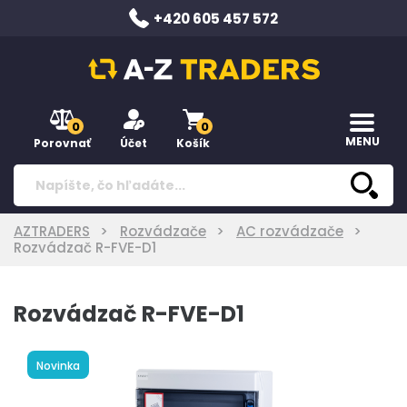
+420 605 457 572
0
0
MENU
Porovnať
Účet
Košík
AZTRADERS
Rozvádzače
AC rozvádzače
Rozvádzač R-FVE-D1
Rozvádzač R-FVE-D1
Novinka