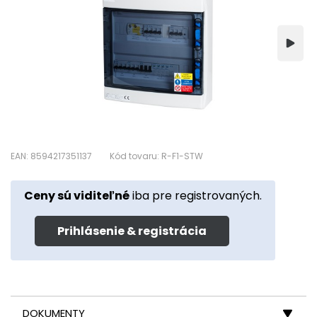
EAN: 8594217351137
Kód tovaru: R-F1-STW
Ceny sú viditeľné
iba pre registrovaných.
Prihlásenie & registrácia
DOKUMENTY