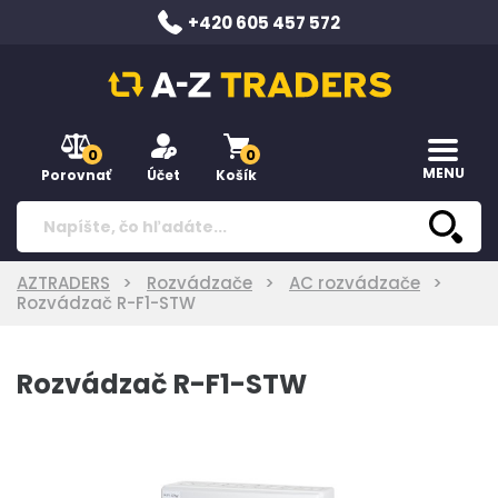
+420 605 457 572
0
0
MENU
Porovnať
Účet
Košík
AZTRADERS
Rozvádzače
AC rozvádzače
Rozvádzač R-F1-STW
Rozvádzač R-F1-STW