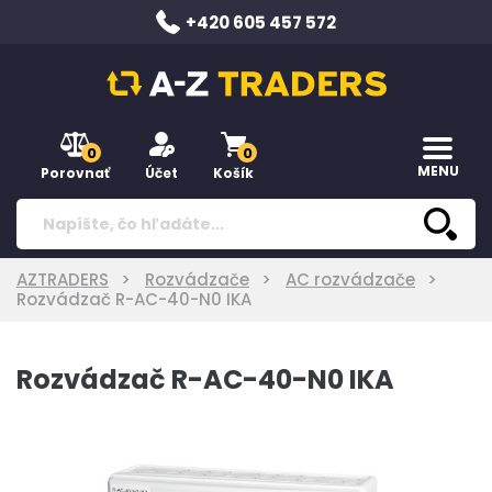
+420 605 457 572
0
0
MENU
Porovnať
Účet
Košík
AZTRADERS
Rozvádzače
AC rozvádzače
Rozvádzač R-AC-40-N0 IKA
Rozvádzač R-AC-40-N0 IKA