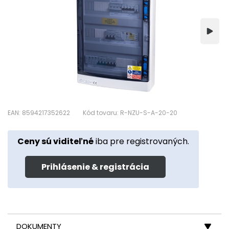
EAN: 8594217352622
Kód tovaru: R-NZU-S-A-20-20
Ceny sú viditeľné
iba pre registrovaných.
Prihlásenie & registrácia
DOKUMENTY