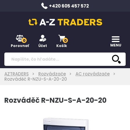
+420 605 457 572
0
0
MENU
Porovnať
Účet
Košík
AZTRADERS
Rozvádzače
AC rozvádzače
Rozváděč R-NZU-S-A-20-20
Rozváděč R-NZU-S-A-20-20