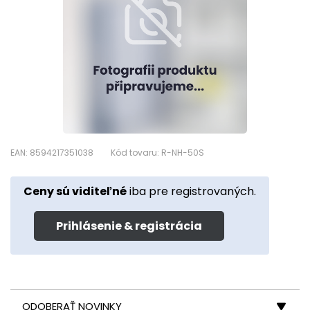
EAN: 8594217351038
Kód tovaru: R-NH-50S
Ceny sú viditeľné
iba pre registrovaných.
Prihlásenie & registrácia
ODOBERAŤ NOVINKY