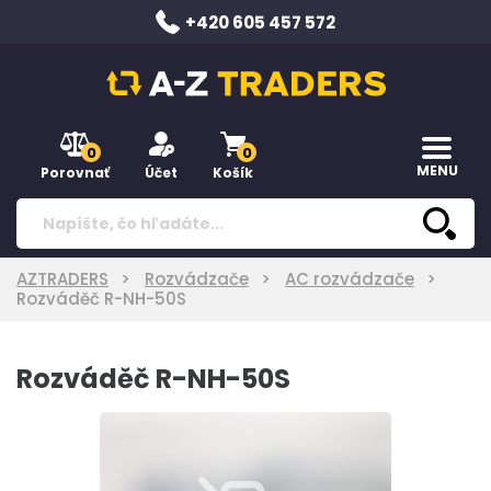
+420 605 457 572
0
0
MENU
Porovnať
Účet
Košík
AZTRADERS
Rozvádzače
AC rozvádzače
Rozváděč R-NH-50S
Rozváděč R-NH-50S