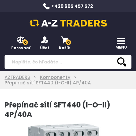
+420 605 457 572
0
0
MENU
Porovnať
Účet
Košík
AZTRADERS
Komponenty
Přepínač sítí SFT440 (I-O-II) 4P/40A
Přepínač sítí SFT440 (I-O-II)
4P/40A