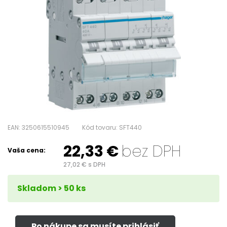
EAN: 3250615510945
Kód tovaru: SFT440
22,33
€
bez DPH
Vaša cena:
27,02
€
s DPH
Skladom > 50 ks
Po nákupe sa musíte prihlásiť