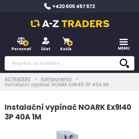
+420 605 457 572
0
0
MENU
Porovnať
Účet
Košík
AZTRADERS
Komponenty
Instalační vypínač NOARK Ex9I40 3P 40A 1M
Instalační vypínač NOARK Ex9I40
3P 40A 1M