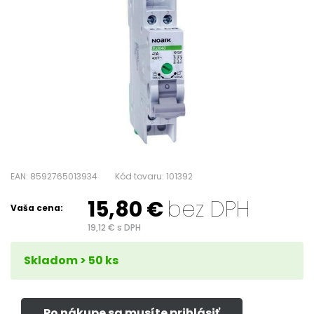
EAN: 8592765013934
Kód tovaru: 101392
15,80
€
bez DPH
Vaša cena:
19,12
€
s DPH
Skladom > 50 ks
Po nákupe sa musíte prihlásiť