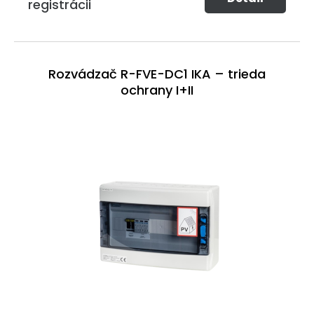
registrácii
Rozvádzač R-FVE-DC1 IKA – trieda
ochrany I+II