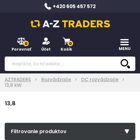
+420 605 457 572
0
0
MENU
Porovnať
Účet
Košík
AZTRADERS
Rozvádzače
DC rozvádzače
13,8 kW
13,8
Filtrovanie produktov