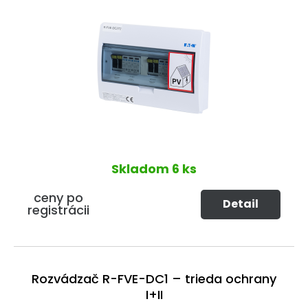
Skladom
6 ks
ceny po
Detail
registrácii
Rozvádzač R-FVE-DC1 – trieda ochrany
I+II