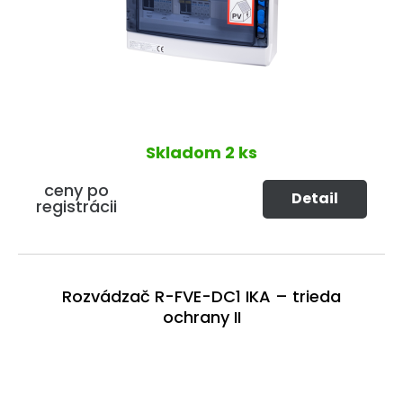
Skladom
2 ks
ceny po
Detail
registrácii
Rozvádzač R-FVE-DC1 IKA – trieda
ochrany II