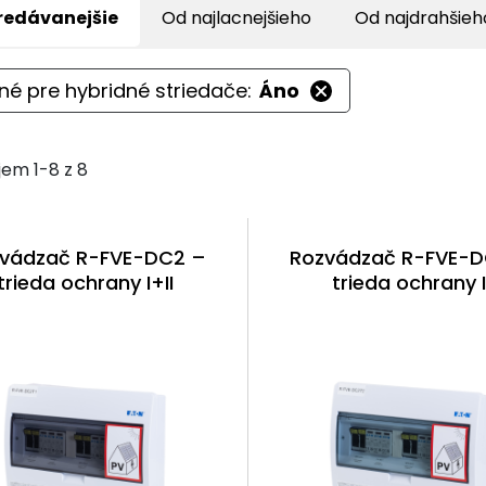
redávanejšie
Od najlacnejšieho
Od najdrahšieh
é pre hybridné striedače:
Áno
em 1-8 z 8
vádzač R-FVE-DC2 –
Rozvádzač R-FVE-D
trieda ochrany I+II
trieda ochrany I