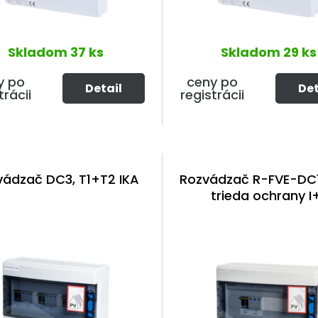
Skladom
37 ks
Skladom
29 ks
y po
ceny po
Detail
Det
trácii
registrácii
vádzač DC3, T1+T2 IKA
Rozvádzač R-FVE-DC1
trieda ochrany I+