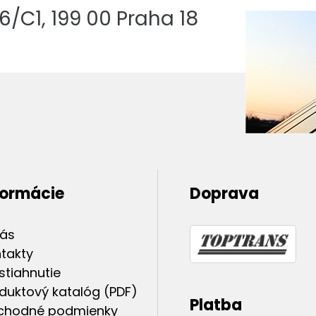
/C1, 199 00 Praha 18
formácie
Doprava
nás
takty
stiahnutie
duktový katalóg (PDF)
Platba
chodné podmienky