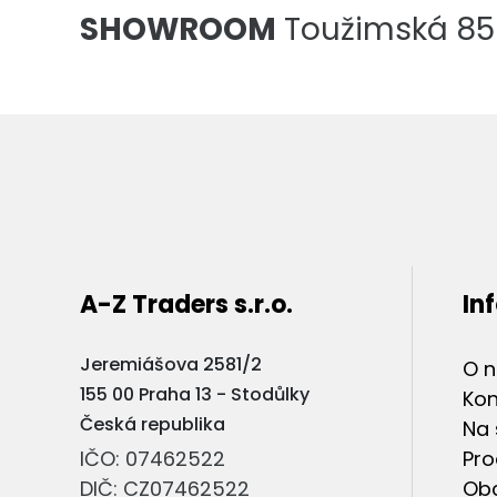
SHOWROOM
Toužimská 856
A-Z Traders s.r.o.
In
Jeremiášova 2581/2
O 
155 00 Praha 13 - Stodůlky
Kon
Česká republika
Na 
IČO: 07462522
Pro
DIČ: CZ07462522
Ob