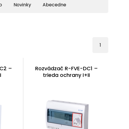
o
Novinky
Abecedne
1
C2 –
Rozvádzač R-FVE-DC1 –
I
trieda ochrany I+II