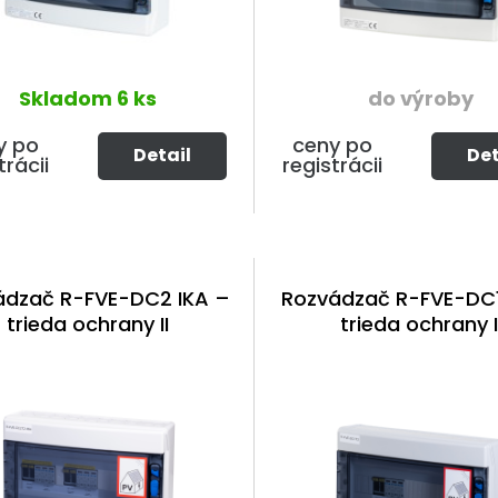
Skladom
6 ks
do výroby
y po
ceny po
Detail
Det
trácii
registrácii
ádzač R-FVE-DC2 IKA –
Rozvádzač R-FVE-DC1
trieda ochrany II
trieda ochrany I