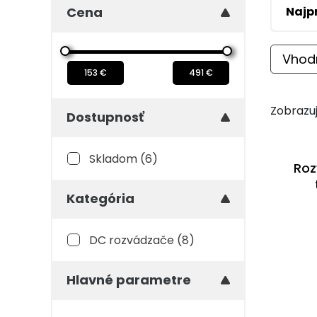
Cena
Najp
Vhodn
153 €
491 €
Zobrazuj
Dostupnosť
Skladom
(6)
Roz
Kategória
DC rozvádzače
(8)
Hlavné parametre