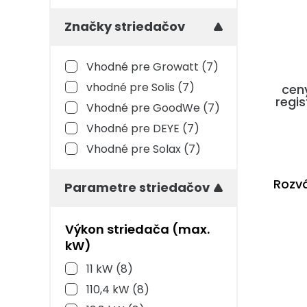
Značky striedačov
Vhodné pre Growatt
(7)
vhodné pre Solis
(7)
cen
regis
Vhodné pre GoodWe
(7)
Vhodné pre DEYE
(7)
Vhodné pre Solax
(7)
Rozv
Parametre striedačov
Výkon striedača (max.
kW)
11 kW
(8)
110,4 kW
(8)