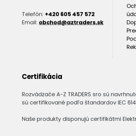
Oc
Telefón:
+420 605 457 572
úda
Email:
obchod@aztraders.sk
Dop
Pre
Pod
Rek
Certifikácia
Rozvádzače A-Z TRADERS sro sú navrhnut
sú certifikované podľa štandardov IEC 6143
Naše produkty disponujú certifikátmi Ele