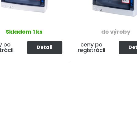
Skladom
1 ks
do výroby
y po
ceny po
Detail
Det
trácii
registrácii