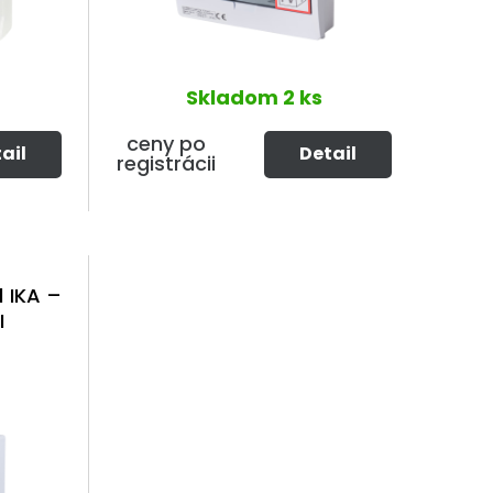
Skladom
2 ks
ceny po
ail
Detail
registrácii
 IKA –
I