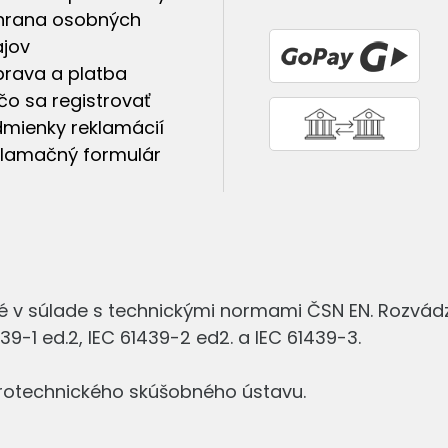
hrana osobných
jov
rava a platba
čo sa registrovať
mienky reklamácií
lamačný formulár
é v súlade s technickými normami ČSN EN. Rozvá
9-1 ed.2, IEC 61439-2 ed2. a IEC 61439-3.
ktrotechnického skúšobného ústavu.