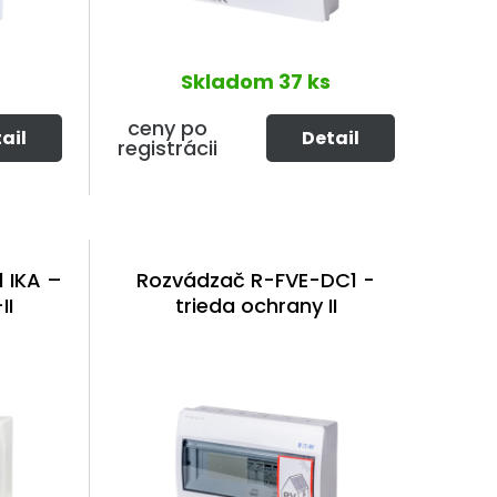
Skladom
37 ks
ceny po
ail
Detail
registrácii
 IKA –
Rozvádzač R-FVE-DC1 -
II
trieda ochrany II