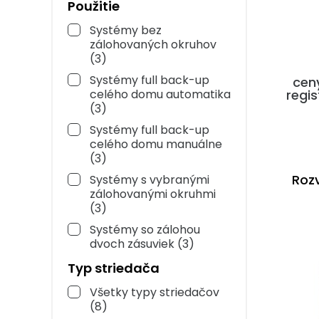
Použitie
Systémy bez
zálohovaných okruhov
(3)
Systémy full back-up
cen
regis
celého domu automatika
(3)
Systémy full back-up
celého domu manuálne
(3)
Roz
Systémy s vybranými
zálohovanými okruhmi
(3)
Systémy so zálohou
dvoch zásuviek
(3)
Typ striedača
Všetky typy striedačov
(8)